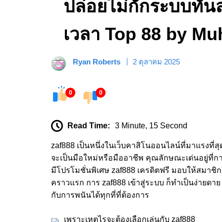
ปล่อยไม่กั๊กระบบทัน
เวลา Top 88 by M
Ryan Roberts
2 ตุลาคม 2025
0
0
Read Time:
3 Minute, 15 Second
zaf888 เป็นหนึ่งในเว็บคาสิโนออนไลน์ที่มาแรงที่สุดใ
จะเป็นมือใหม่หรือมืออาชีพ คุณลักษณะเด่นอยู่ที่
มีโปรโมชั่นพิเศษ zaf888 เครดิตฟรี มอบให้สมาชิก
คราวแรก การ zaf888 เข้าสู่ระบบ ก็ทำเป็นง่ายดาย ร
กับการพนันได้ทุกที่ที่ต้องการ
เพราะเหตุไรจะต้องเลือกเล่นกับ zaf888