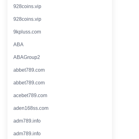
928coins.vip
928coins.vip
9kpluss.com
ABA
ABAGroup2
abbet789.com
abbet789.com
acebet789.com
aden168ss.com
adm789.info
adm789.info