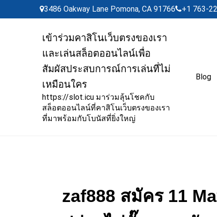
Skip
3486 Oakway Lane Pomona, CA 91766
+1 763-2
to
content
เข้าร่วมคาสิโนเว็บตรงของเรา
และเล่นสล็อตออนไลน์เพื่อ
สัมผัสประสบการณ์การเล่นที่ไม่
Blog
เหมือนใคร
https://slot.icu มาร่วมลุ้นโชคกับ
สล็อตออนไลน์ที่คาสิโนเว็บตรงของเรา
ที่มาพร้อมกับโบนัสที่ยิ่งใหญ่
zaf888 สมัคร 11 Ma