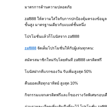
มาตรการด้านความปลอดภัย
zaf888 ให้ความใส่ใจกับการปกป้องคุ้มครองข้อมู
ขั้นสูง มาตรฐานเดียวกับแบงค์ชั้นหนึ่ง
โปรโมชั่นแล้วก็โบนัสจาก zaf888
zaf888
จัดเต็มโปรโมชั่นให้กับผู้เล่นทุกคน:
สมัครสมาชิกใหม่รับโดยทันที zaf888 เครดิตฟรี
โบนัสฝากทีแรกของวัน รับเพิ่มสูงสุด 50%
คืนยอดเสียทุกอาทิตย์ สูงสุด 10%
กิจกรรมแจกเครดิตฟรีและก็ของรางวัลพิเศษรอบเด
อ่านรายละเอียดเพิ่มเติมถึงที่กะไว้ โปรโมชั่น zaf8