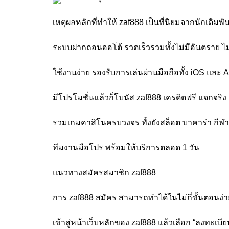
เหตุผลหลักที่ทำให้ zaf888 เป็นที่นิยมจากนักเดิมพัน
ระบบฝากถอนออโต้ รวดเร็วรวมทั้งไม่มีอันตราย ไม่
ใช้งานง่าย รองรับการเล่นผ่านมือถือทั้ง iOS และ 
มีโปรโมชั่นแล้วก็โบนัส zaf888 เครดิตฟรี แจกจริง
รวมเกมคาสิโนครบวงจร ทั้งยังสล็อต บาคาร่า กีฬา
ทีมงานมือโปร พร้อมให้บริการตลอด 1 วัน
แนวทางสมัครสมาชิก zaf888
การ zaf888 สมัคร สามารถทำได้ในไม่กี่ขั้นตอนง่า
เข้าสู่หน้าเว็บหลักของ zaf888 แล้วเลือก “ลงทะเบีย