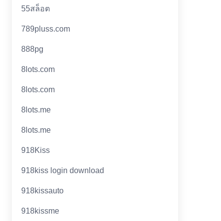
55สล็อต
789pluss.com
888pg
8lots.com
8lots.com
8lots.me
8lots.me
918Kiss
918kiss login download
918kissauto
918kissme