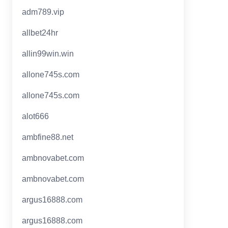
adm789.vip
allbet24hr
allin99win.win
allone745s.com
allone745s.com
alot666
ambfine88.net
ambnovabet.com
ambnovabet.com
argus16888.com
argus16888.com