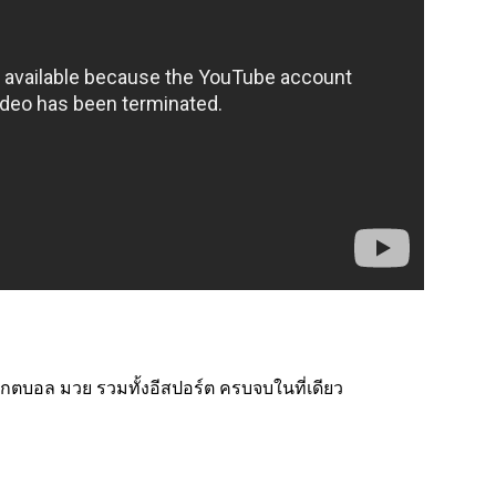
กตบอล มวย รวมทั้งอีสปอร์ต ครบจบในที่เดียว