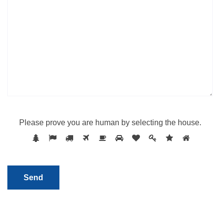
Please prove you are human by selecting the
house
.