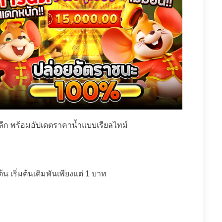
ีก พร้อมอัปเดตราคาน้ำแบบเรียลไทม์
น เริ่มต้นเดิมพันเพียงแต่ 1 บาท