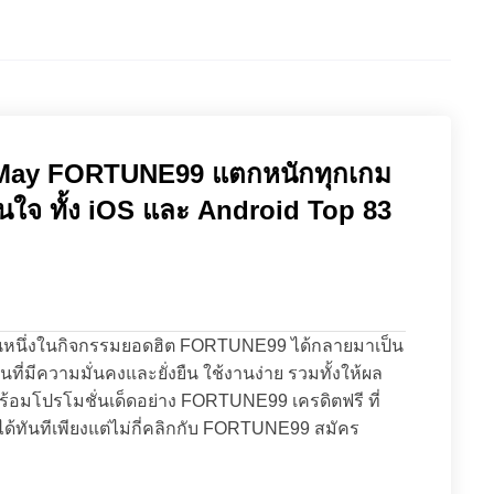
May FORTUNE99 แตกหนักทุกเกม
ันใจ ทั้ง iOS และ Android Top 83
็นหนึ่งในกิจกรรมยอดฮิต FORTUNE99 ได้กลายมาเป็น
ันที่มีความมั่นคงและยั่งยืน ใช้งานง่าย รวมทั้งให้ผล
้อมโปรโมชั่นเด็ดอย่าง FORTUNE99 เครดิตฟรี ที่
ด้ทันทีเพียงแต่ไม่กี่คลิกกับ FORTUNE99 สมัคร