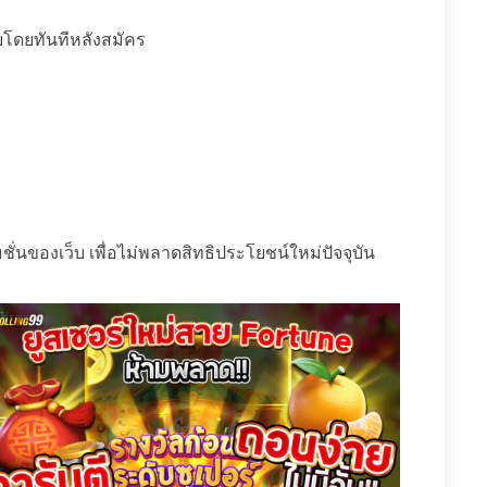
โดยทันทีหลังสมัคร
่นของเว็บ เพื่อไม่พลาดสิทธิประโยชน์ใหม่ปัจจุบัน