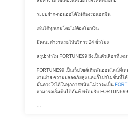
สมัครง่าย ใช้เพียงแค่เบอร์โทรศัพท์มือถือ
ระบบฝาก-ถอนออโต้ไม่ต้องรอแอดมิน
เล่นได้ทุกเกมโดยไม่ต้องโยกเงิน
มีคณะทำงานรอให้บริการ 24 ชั่วโมง
สรุป: ทำไม FORTUNE99 ถึงเป็นตัวเลือกที่เหม
FORTUNE99 เป็นเว็บไซต์เดิมพันออนไลน์ที่เหมา
งานง่าย ความปลอดภัยสูง และก็โปรโมชั่นที่ให้
มั่นดวงใจได้ในทุกการพนัน ไม่ว่าจะเป็น
FORT
สามารถเริ่มต้นได้ทันที พร้อมรับ FORTUNE99 เ
…