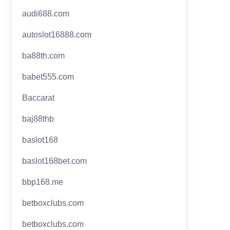
audi688.com
autoslot16888.com
ba88th.com
babet555.com
Baccarat
baj88thb
baslot168
baslot168bet.com
bbp168.me
betboxclubs.com
betboxclubs.com