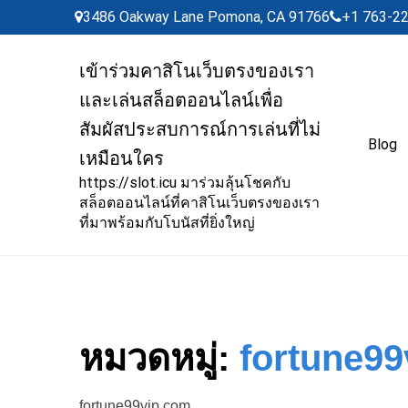
Skip
3486 Oakway Lane Pomona, CA 91766
+1 763-2
to
content
เข้าร่วมคาสิโนเว็บตรงของเรา
และเล่นสล็อตออนไลน์เพื่อ
สัมผัสประสบการณ์การเล่นที่ไม่
Blog
เหมือนใคร
https://slot.icu มาร่วมลุ้นโชคกับ
สล็อตออนไลน์ที่คาสิโนเว็บตรงของเรา
ที่มาพร้อมกับโบนัสที่ยิ่งใหญ่
หมวดหมู่:
fortune9
fortune99vip.com