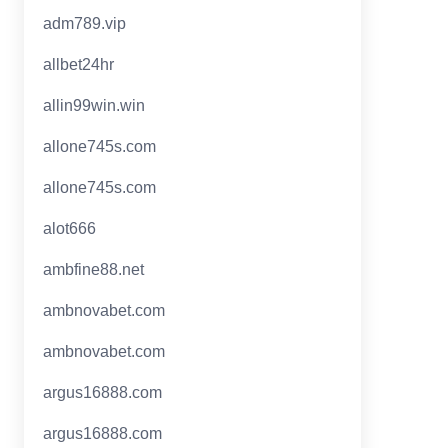
adm789.vip
allbet24hr
allin99win.win
allone745s.com
allone745s.com
alot666
ambfine88.net
ambnovabet.com
ambnovabet.com
argus16888.com
argus16888.com