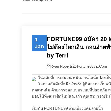
FORTUNE99 สมัคร 20 
1
Jan
ไม่ต้องโยกเงิน ถอนง่ายท
by Terri
Ryan Roberts
Fortune99vip.com
ในสมัยที่การเล่นเกมพนันออนไลน์แปลงเป
โอกาสอันดับที่หนึ่งสำหรับผู้ที่มองหาเว็บพน
ทดแทนคุ้ม ด้วยการออกแบบระบบที่ปลอดภัย พร
มอบให้ทั้งสมาชิกใหม่และเก่า คุณสามารถเริ่มไ
เริ่มกับ FORTUNE99 ง่ายเพียงแค่ปลายนิ้ว