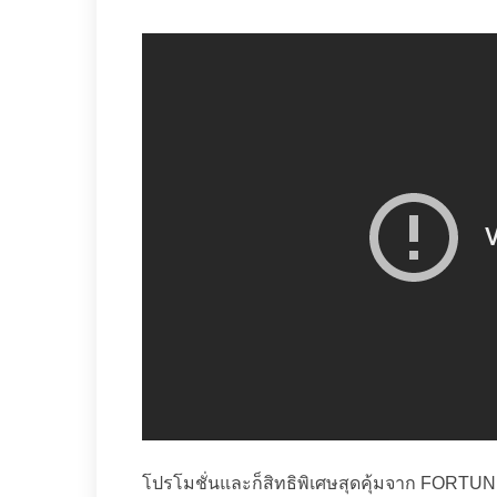
โปรโมชั่นและก็สิทธิพิเศษสุดคุ้มจาก FORTU