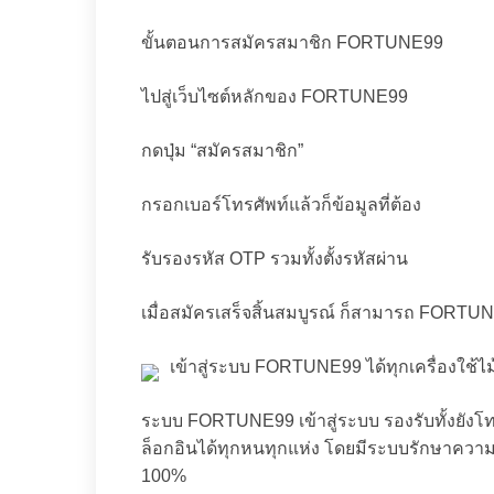
ขั้นตอนการสมัครสมาชิก FORTUNE99
ไปสู่เว็บไซต์หลักของ FORTUNE99
กดปุ่ม “สมัครสมาชิก”
กรอกเบอร์โทรศัพท์แล้วก็ข้อมูลที่ต้อง
รับรองรหัส OTP รวมทั้งตั้งรหัสผ่าน
เมื่อสมัครเสร็จสิ้นสมบูรณ์ ก็สามารถ FORTUNE9
เข้าสู่ระบบ FORTUNE99 ได้ทุกเครื่องใช้ไ
ระบบ FORTUNE99 เข้าสู่ระบบ รองรับทั้งยังโทร
ล็อกอินได้ทุกหนทุกแห่ง โดยมีระบบรักษาความ
100%