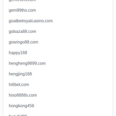
gem99ths.com
goatbetroyalcasino.com
gobaza88.com
gowingo88.com
happy168
hengheng9899.com
hengjing168
hi6bet.com
hiso8888s.com
hongkong456