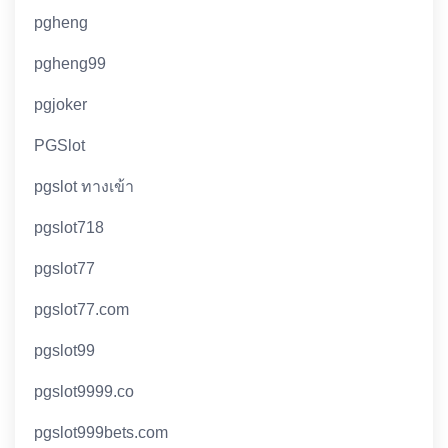
pgheng
pgheng99
pgjoker
PGSlot
pgslot ทางเข้า
pgslot718
pgslot77
pgslot77.com
pgslot99
pgslot9999.co
pgslot999bets.com