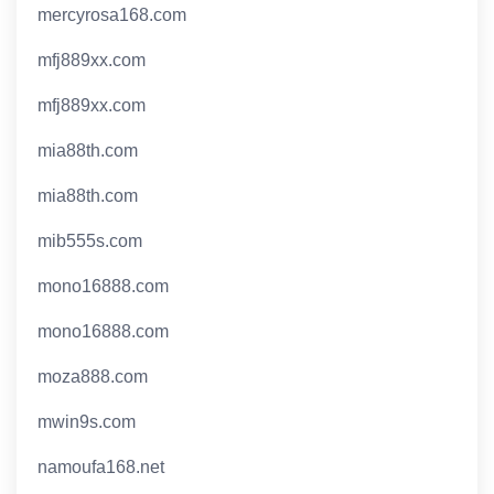
mercyrosa168.com
mfj889xx.com
mfj889xx.com
mia88th.com
mia88th.com
mib555s.com
mono16888.com
mono16888.com
moza888.com
mwin9s.com
namoufa168.net