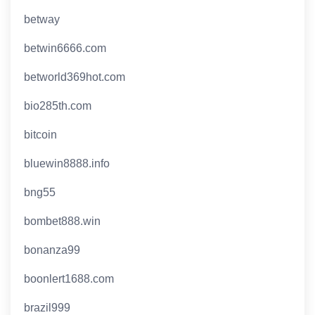
betway
betwin6666.com
betworld369hot.com
bio285th.com
bitcoin
bluewin8888.info
bng55
bombet888.win
bonanza99
boonlert1688.com
brazil999