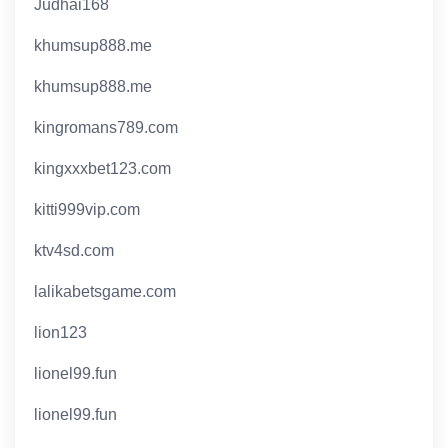
Judhai168
khumsup888.me
khumsup888.me
kingromans789.com
kingxxxbet123.com
kitti999vip.com
ktv4sd.com
lalikabetsgame.com
lion123
lionel99.fun
lionel99.fun