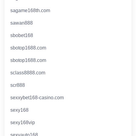
sagame168th.com
sawan888
sbobet168
sbotop1688.com
sbotop1688.com
sclass8888.com
scr888
sexxybet168-casino.com
sexy168
sexy168vip
sexyauto168