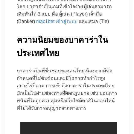
โลก บาคาร่าเป็นเกมที่เข้าใจง่าย ผู้เล่นสามารถ
เดิมพันได้ 3 แบบ คือ ผู้เล่น (Player) เจ้ามือ
(Banker)
mac1bet เข้าสู่ระบบ
และเสมอ (Tie)
ความนิยมของบาคาร่าใน
ประเทศไทย
บาคาร่าเป็นที่ชื่นชอบของคนไทยเนื่องจากมีข้อ
กำหนดที่ไม่ซับซ้อนและมีโอกาสทำกำไรสูง
อย่างไรก็ตาม การเข้าถึงบาคาร่าในประเทศไทย
มักเป็นไปผ่านช่องทางที่ผิดกฎหมาย เช่น บ่อนการ
พนันที่ไม่ถูกควบคุมหรือเว็บไซต์คาสิโนออนไลน์
ที่ไม่ได้รับการอนุญาตจากทางการ