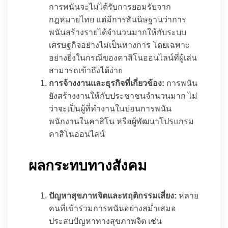
การพนันจะไม่ได้รับการยอมรับจาก
กฎหมายไทย แต่มีการสันนิษฐานว่าการ
พนันสร้างรายได้จำนวนมากให้กับระบบ
เศรษฐกิจอย่างไม่เป็นทางการ โดยเฉพาะ
อย่างยิ่งในกรณีของคาสิโนออนไลน์ที่ผู้เล่น
สามารถเข้าถึงได้ง่าย
การจ้างงานและธุรกิจที่เกี่ยวข้อง:
การพนัน
ยังสร้างงานให้กับประชาชนจำนวนมาก ไม่
ว่าจะเป็นผู้ที่ทำงานในบ่อนการพนัน
พนักงานในคาสิโน หรือผู้พัฒนาโปรแกรม
คาสิโนออนไลน์
ผลกระทบทางสังคม
ปัญหาสุขภาพจิตและพฤติกรรมเสี่ยง:
หลาย
คนที่เข้าร่วมการพนันอย่างสม่ำเสมอ
ประสบปัญหาทางสุขภาพจิต เช่น