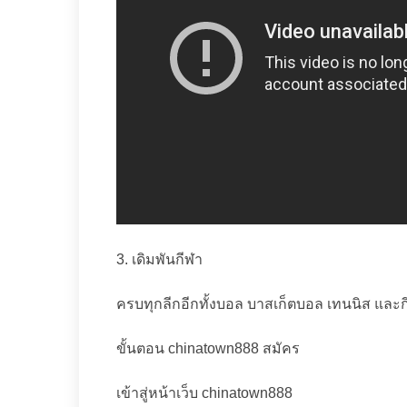
3. เดิมพันกีฬา
ครบทุกลีกอีกทั้งบอล บาสเก็ตบอล เทนนิส และก
ขั้นตอน chinatown888 สมัคร
เข้าสู่หน้าเว็บ chinatown888