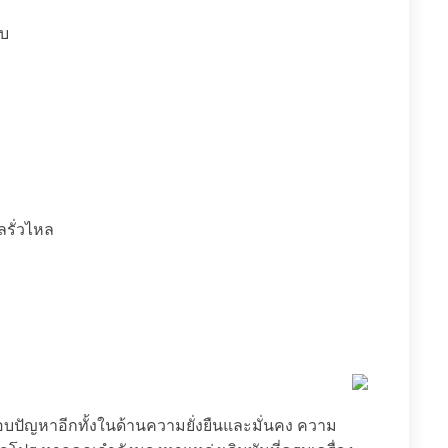
รบ
รั่วไหล
อบปัญหาอีกทั้งในด้านความยั่งยืนและมั่นคง ความ