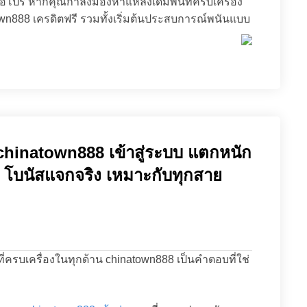
อโปร หากคุณกำลังมองหาแหล่งเดิมพันที่ครบเครื่อง
atown888 เครดิตฟรี รวมทั้งเริ่มต้นประสบการณ์พนันแบบ
hinatown888 เข้าสู่ระบบ แตกหนัก
ต โบนัสแจกจริง เหมาะกับทุกสาย
่ครบเครื่องในทุกด้าน chinatown888 เป็นคำตอบที่ใช่