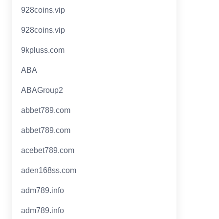
928coins.vip
928coins.vip
9kpluss.com
ABA
ABAGroup2
abbet789.com
abbet789.com
acebet789.com
aden168ss.com
adm789.info
adm789.info