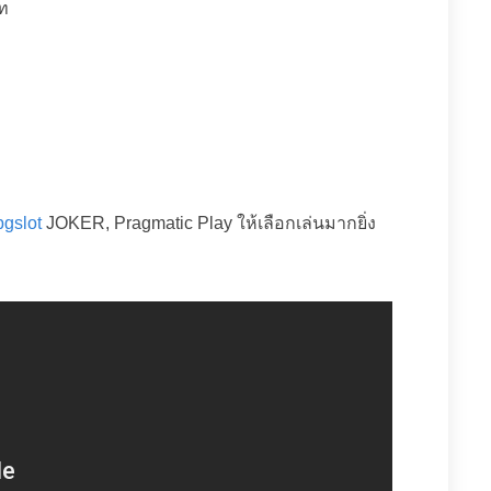
ท
pgslot
JOKER, Pragmatic Play ให้เลือกเล่นมากยิ่ง