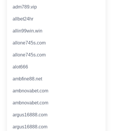
adm789.vip
allbet24hr
allin99win.win
allone745s.com
allone745s.com
alot666
ambfine88.net
ambnovabet.com
ambnovabet.com
argus16888.com
argus16888.com