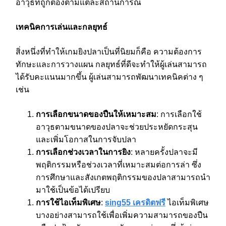
อาวุธที่ถูกต้องตามแต่ละสถานการณ์
เทคนิคการเล่นและกลยุทธ์
สิ่งหนึ่งที่ทำให้เกมยิงปลาเป็นที่นิยมก็คือ ความต้องการ
ทักษะและการวางแผน กลยุทธ์ที่ดีจะทำให้ผู้เล่นสามารถ
ได้รับคะแนนมากขึ้น ผู้เล่นสามารถพัฒนาเทคนิคต่าง ๆ
เช่น
การเลือกขนาดของปืนให้เหมาะสม
: การเลือกใช้
อาวุธตามขนาดของปลาจะช่วยประหยัดกระสุน
และเพิ่มโอกาสในการจับปลา
การเลือกช่วงเวลาในการยิง
: หลายครั้งปลาจะมี
พฤติกรรมหรือช่วงเวลาที่เหมาะสมต่อการล่า ซึ่ง
การศึกษาและสังเกตพฤติกรรมของปลาสามารถนำ
มาใช้เป็นข้อได้เปรียบ
การใช้ไอเท็มพิเศษ
:
sing55 เครดิตฟรี
ไอเท็มพิเศษ
บางอย่างสามารถใช้เพื่อเพิ่มความสามารถของปืน