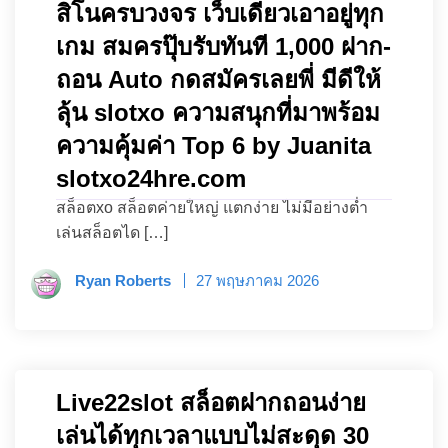
สิโนครบวงจร เว็บเดียวเอาอยู่ทุก
เกม สมครปุ๊บรับทันที 1,000 ฝาก-
ถอน Auto กดสมัครเลยพี่ มีดีให้
ลุ้น slotxo ความสนุกที่มาพร้อม
ความคุ้มค่า Top 6 by Juanita
slotxo24hre.com
สล็อตxo สล็อตค่ายใหญ่ แตกง่าย ไม่มีอย่างต่ำ
เล่นสล็อตได […]
Ryan Roberts
27 พฤษภาคม 2026
Live22slot สล็อตฝากถอนง่าย
เล่นได้ทุกเวลาแบบไม่สะดุด 30