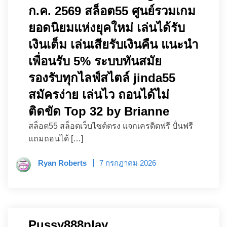
ก.ค. 2569 สล็อต55 ศูนย์รวมเกม
ยอดนิยมแห่งยุคใหม่ เล่นได้รับ
เงินเต็ม เล่นเสียรับเงินคืน แนะนำ
เพื่อนรับ 5% ระบบทันสมัย
รองรับทุกไลฟ์สไตล์ jinda55
สมัครง่าย เล่นไว ถอนได้ไม่
ติดขัด Top 32 by Brianne
สล็อต55 สล็อตเว็บไซต์ตรง แจกเครดิตฟรี ปั่นฟรี
แถมถอนได้ […]
Ryan Roberts
7 กรกฎาคม 2026
Pussy888play