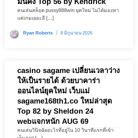
มั่นคง Top 56 by Kendrick
คนเล่นสล็อต pussy888win ยุคใหม่ ไม่ได้มองหา
แค่เกมเยอะอี […]
Ryan Roberts
8 มิถุนายน 2026
casino sagame เปลี่ยนเวลาว่าง
ให้เป็นรายได้ ด้วยบาคาร่า
ออนไลน์ยุคใหม่ เว็บแม่
sagame168th1.co ใหม่ล่าสุด
Top 82 by Sheldon 24
webแจกหนัก AUG 69
คนเล่นวินิจฉัยอะไรที่อยู่ใน 10 วินาทีแรกที่เข้า
เว็บ sag […]