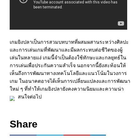
เกมยิงปลาเป็นการสวมบทบาทที่ผสมผสานระหว่างศิลปะ
และการเล่นเกมที่พัฒนาและมีผลกระทบต่อชีวิตของผู้
เล่นในหลายแง่ เกมนี้จำเป็นต้องใช้ทักษะและกลยุทธ์ใน
การเล่นเพื่อประกันความสำเร็จ นอกจากนี้ยังสะท้อนให้
เห็นถึงการพัฒนาทางเทคโนโลยีและแนวโน้มในวงการ
เกม ในอนาคตอาจได้เห็นการเปลี่ยนแปลงและการพัฒนา
ใหม่ ๆ ที่ทำให้เกมยิงปลายังคงความนิยมและความน่า
สนใจต่อไป
Share