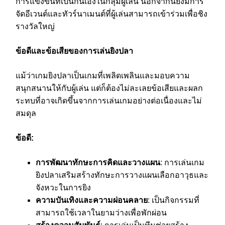
การแข่งขันที่เป็นกันเองในกลุ่มผู้เล่น นอกจากนี้ยังมีการ
จัดอีเวนต์และทัวร์นาเมนต์ที่ผู้เล่นสามารถเข้าร่วมเพื่อชิง
รางวัลใหญ่
ข้อดีและข้อเสียของการเล่นยิงปลา
แม้ว่าเกมยิงปลาเป็นเกมที่เพลิดเพลินและมอบความ
สนุกสนานให้กับผู้เล่น แต่ก็ต้องไม่ละเลยข้อเสียและผลก
ระทบที่อาจเกิดขึ้นจากการเล่นเกมอย่างต่อเนื่องและไม่
สมดุล
ข้อดี:
การพัฒนาทักษะการคิดและวางแผน
: การเล่นเกม
ยิงปลาเสริมสร้างทักษะการวางแผนเลือกอาวุธและ
จังหวะในการยิง
ความบันเทิงและความผ่อนคลาย
: เป็นกิจกรรมที่
สามารถใช้เวลาในยามว่างเพื่อพักผ่อน