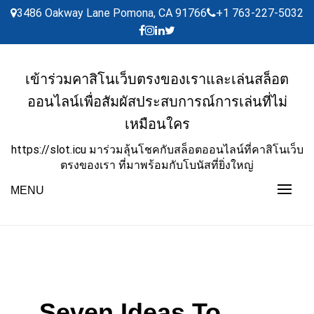
Skip
3486 Oakway Lane Pomona, CA 91766
+1 763-227-5032
to
content
เข้าร่วมคาสิโนเว็บตรงของเราและเล่นสล็อต
ออนไลน์เพื่อสัมผัสประสบการณ์การเล่นที่ไม่
เหมือนใคร
https://slot.icu มาร่วมลุ้นโชคกับสล็อตออนไลน์ที่คาสิโนเว็บ
ตรงของเรา ที่มาพร้อมกับโบนัสที่ยิ่งใหญ่
MENU
Seven Ideas To