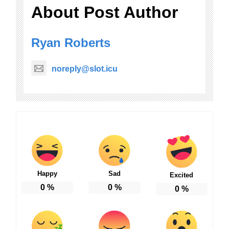
About Post Author
Ryan Roberts
noreply@slot.icu
Happy
Sad
Excited
0
%
0
%
0
%