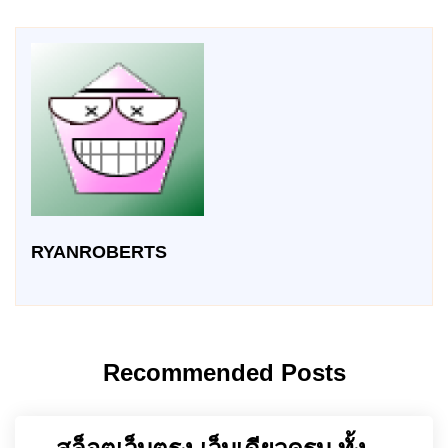
RYANROBERTS
Recommended Posts