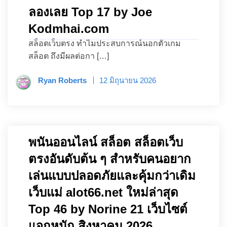
ลองเลย Top 17 by Joe
Kodmhai.com
สล็อตเว็บตรง ทำไมประสบการณ์นอกตัวเกม
สล็อต ถึงมีผลต่อกา […]
Ryan Roberts
12 มิถุนายน 2026
พนันออนไลน์ สล็อต สล็อตเว็บ
ตรงอันดับต้น ๆ สำหรับคนอยาก
เล่นแบบปลอดภัยและคุ้มกว่าเดิม
เว็บแม่ alot66.net ใหม่ล่าสุด
Top 46 by Norine 21 เว็บไซต์
แจกหนัก สิงหาคม 2026