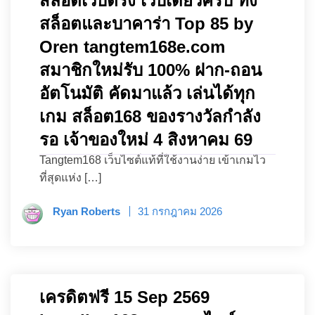
สล็อตเว็บตรง เว็บเดียวครบ ทั้ง
สล็อตและบาคาร่า Top 85 by
Oren tangtem168e.com
สมาชิกใหม่รับ 100% ฝาก-ถอน
อัตโนมัติ คัดมาแล้ว เล่นได้ทุก
เกม สล็อต168 ของรางวัลกำลัง
รอ เจ้าของใหม่ 4 สิงหาคม 69
Tangtem168 เว็บไซต์แท้ที่ใช้งานง่าย เข้าเกมไว
ที่สุดแห่ง […]
Ryan Roberts
31 กรกฎาคม 2026
เครดิตฟรี 15 Sep 2569