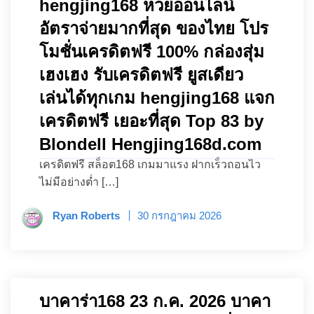
hengjing168 หวยออนไลน์
อัตราจ่ายมากที่สุด ของไทย โปร
โมชั่นเครดิตฟรี 100% กล่องสุ่ม
เฮงเฮง รับเครดิตฟรี ยูสเดียว
เล่นได้ทุกเกม hengjing168 แจก
เครดิตฟรี เยอะที่สุด Top 83 by
Blondell Hengjing168d.com
เครดิตฟรี สล็อต168 เกมมาแรง ฝากเร็วถอนไว
ไม่มีอย่างต่ำ […]
Ryan Roberts
30 กรกฎาคม 2026
บาคาร่า168 23 ก.ค. 2026 บาคา