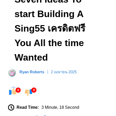
start Building A
Sing55 เครดิตฟรี
You All the time
Wanted
Ryan Roberts
2 เมษายน 2025
0
0
Read Time:
3 Minute, 18 Second