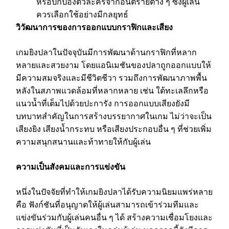
หรือปกป้องตัวละครจากอันตรายต่าง ๆ ซึ่งผู้เล่น
ควรเลือกใช้อย่างมีกลยุทธ์
วิวัฒนาการของการออกแบบกราฟิกและเสียง
เกมยิงปลาในปัจจุบันมีการพัฒนาด้านกราฟิกที่หลาก
หลายและสวยงาม โดยแอนิเมชันของปลาถูกออกแบบให้
มีความสมจริงและมีชีวิตชีวา รวมถึงการพัฒนาภาพพื้น
หลังในสภาพแวดล้อมที่หลากหลาย เช่น ใต้ทะเลลึกหรือ
แนวน้ำที่เต็มไปด้วยปะการัง การออกแบบเสียงยังมี
บทบาทสำคัญในการสร้างบรรยากาศในเกม ไม่ว่าจะเป็น
เสียงยิง เสียงน้ำกระทบ หรือเสียงประกอบอื่น ๆ ที่ช่วยเพิ่ม
ความสนุกสนานและท้าทายให้กับผู้เล่น
ความเป็นสังคมและการแข่งขัน
หนึ่งในปัจจัยที่ทำให้เกมยิงปลาได้รับความนิยมแพร่หลาย
คือ ฟังก์ชันที่อนุญาตให้ผู้เล่นสามารถเข้าร่วมทีมและ
แข่งขันร่วมกับผู้เล่นคนอื่น ๆ ได้ สร้างความเชื่อมโยงและ