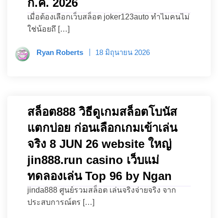
ก.ค. 2026
เมื่อต้องเลือกเว็บสล็อต joker123auto ทำไมคนไม่
ใช่น้อยถึ […]
Ryan Roberts
18 มิถุนายน 2026
สล็อต888 วิธีดูเกมสล็อตโบนัส
แตกบ่อย ก่อนเลือกเกมเข้าเล่น
จริง 8 JUN 26 website ใหญ่
jin888.run casino เว็บแม่
ทดลองเล่น Top 96 by Ngan
jinda888 ศูนย์รวมสล็อต เล่นจริงจ่ายจริง จาก
ประสบการณ์ตร […]