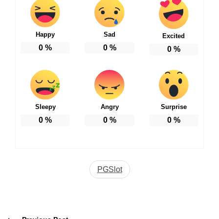
Happy
Sad
Excited
0
%
0
%
0
%
Sleepy
Angry
Surprise
0
%
0
%
0
%
PGSlot