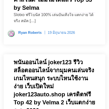
by Selma
Slotxo ฟรีโบนัส 100% เล่นบันเทิงใจ แตกง่าย ได้
จริง สมัค […]
Ryan Roberts
19 มิถุนายน 2026
พนันออนไลน์ joker123 รีวิว
สล็อตออนไลน์จากมุมคนเล่นจริง
เกมไหนสนุก ระบบไหนใช้งาน
ง่าย เว็บเปิดใหม่
joker123auto.shop เครดิตฟรี
Top 42 by Velma 2 เว็บแตกง่าย