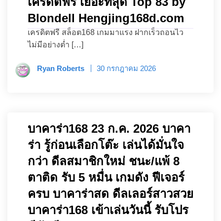
เครดิตฟรี เยอะที่สุด Top 83 by
Blondell Hengjing168d.com
เครดิตฟรี สล็อต168 เกมมาแรง ฝากเร็วถอนไว
ไม่มีอย่างต่ำ […]
Ryan Roberts
30 กรกฎาคม 2026
บาคาร่า168 23 ก.ค. 2026 บาคา
ร่า รู้ก่อนเลือกโต๊ะ เล่นได้มั่นใจ
กว่า ดีลสมาชิกใหม่ ชนะ/แพ้ 8
ตาติด รับ 5 หมื่น เกมดัง ฟีเจอร์
ครบ บาคาร่าสด ดีลเลอร์สาวสวย
บาคาร่า168 เข้าเล่นวันนี้ รับโปร