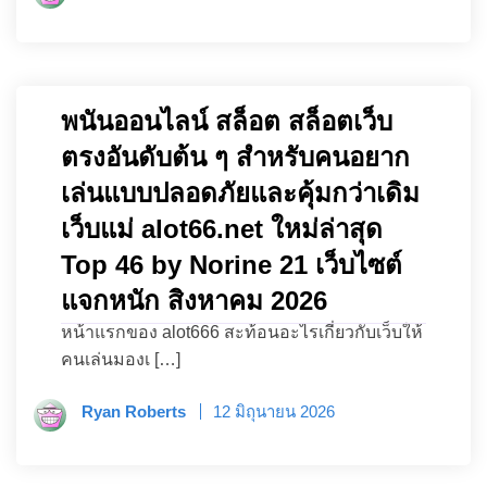
พนันออนไลน์ สล็อต สล็อตเว็บ
ตรงอันดับต้น ๆ สำหรับคนอยาก
เล่นแบบปลอดภัยและคุ้มกว่าเดิม
เว็บแม่ alot66.net ใหม่ล่าสุด
Top 46 by Norine 21 เว็บไซต์
แจกหนัก สิงหาคม 2026
หน้าแรกของ alot666 สะท้อนอะไรเกี่ยวกับเว็บให้
คนเล่นมองเ […]
Ryan Roberts
12 มิถุนายน 2026