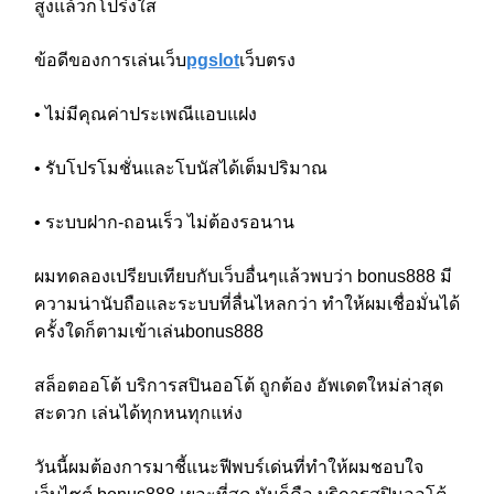
สูงแล้วก็โปร่งใส
ข้อดีของการเล่นเว็บ
pgslot
เว็บตรง
• ไม่มีคุณค่าประเพณีแอบแฝง
• รับโปรโมชั่นและโบนัสได้เต็มปริมาณ
• ระบบฝาก-ถอนเร็ว ไม่ต้องรอนาน
ผมทดลองเปรียบเทียบกับเว็บอื่นๆแล้วพบว่า bonus888 มี
ความน่านับถือและระบบที่ลื่นไหลกว่า ทำให้ผมเชื่อมั่นได้
ครั้งใดก็ตามเข้าเล่นbonus888
สล็อตออโต้ บริการสปินออโต้ ถูกต้อง อัพเดตใหม่ล่าสุด
สะดวก เล่นได้ทุกหนทุกแห่ง
วันนี้ผมต้องการมาชี้แนะฟีพบร์เด่นที่ทำให้ผมชอบใจ