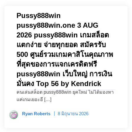
Pussy888win
pussy888win.one 3 AUG
2026 pussy888win เกมสล็อต
แตกง่าย จ่ายทุกยอด สมัครรับ
500 ศูนย์รวมเกมคาสิโนคุณภาพ
ที่สุดของการแจกเครดิตฟรี
pussy888win เว็บใหญ่ การเงิน
มั่นคง Top 56 by Kendrick
คนเล่นสล็อต pussy888win ยุคใหม่ ไม่ได้มองหา
แค่เกมเยอะอี […]
Ryan Roberts
8 มิถุนายน 2026