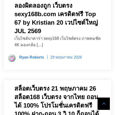
ลองผิดลองถูก เว็บตรง
sexy168b.com เครดิตฟรี Top
67 by Kristian 20 เวปไซต์ใหญ่
JUL 2569
เว็บไซต์บาคาร่า sexy168 เว็บไซต์ตรง ภาพคมชัด
4K มองกล้อ […]
Ryan Roberts
29 พฤษภาคม 2026
สล็อตเว็บตรง 21 พฤษภาคม 26
สล็อต168 เว็บตรง จากไทย ถอน
ได้ 100% โปรโมชั่นเครดิตฟรี
100% ฝาก-ถอน 3 วิ 10 ก็ถอนได้