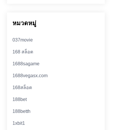
หมวดหมู่
037movie
168 สล็อต
1688sagame
1688vegasx.com
168สล็อต
188bet
188betth
1xbit1