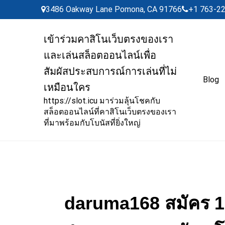
Skip
3486 Oakway Lane Pomona, CA 91766
+1 763-2
to
content
เข้าร่วมคาสิโนเว็บตรงของเรา
และเล่นสล็อตออนไลน์เพื่อ
สัมผัสประสบการณ์การเล่นที่ไม่
Blog
เหมือนใคร
https://slot.icu มาร่วมลุ้นโชคกับ
สล็อตออนไลน์ที่คาสิโนเว็บตรงของเรา
ที่มาพร้อมกับโบนัสที่ยิ่งใหญ่
daruma168 สมัคร 