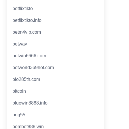
betflixtikto
betflixtikto.info
betm4vip.com
betway
betwin6666.com
betworld369hot.com
bio285th.com
bitcoin
bluewin8888.info
bng55
bombet888.win