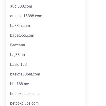
audi688.com
autoslot16888.com
ba88th.com
babet555.com
Baccarat
baj88thb
baslot168
baslot168bet.com
bbp168.me
betboxclubs.com
betboxclubs.com