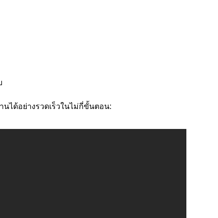
บ
ได้อย่างรวดเร็วในไม่กี่ขั้นตอน: