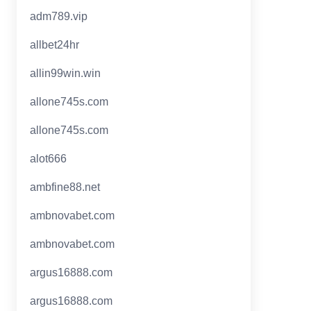
adm789.vip
allbet24hr
allin99win.win
allone745s.com
allone745s.com
alot666
ambfine88.net
ambnovabet.com
ambnovabet.com
argus16888.com
argus16888.com