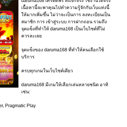
daruma168 เครดิตฟรี ที่แจกจริง ใช้งานได้จริง
เนื้อหานี้จะพาคุณไปทำความรู้จักกับเว็บแห่งนี้
ให้มากเพิ่มขึ้น ไม่ว่าจะเป็นการ ลงทะเบียนเป็น
สมาชิก การ เข้าสู่ระบบ การฝากถอน รวมถึง
จุดแข็งที่ทำให้ daruma168 เป็นเว็บไซต์ที่ไม่
ควรละเลย
จุดแข็งของ daruma168 ที่ทำให้คนเลือกใช้
บริการ
ครบทุกเกมในเว็บไซต์เดียว
daruma168 มีเกมให้เลือกเล่นหลายชนิด อาทิ
เช่น:
er, Pragmatic Play