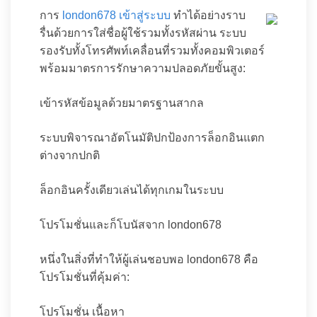
การ
london678 เข้าสู่ระบบ
ทำได้อย่างราบ
รื่นด้วยการใส่ชื่อผู้ใช้รวมทั้งรหัสผ่าน ระบบ
รองรับทั้งโทรศัพท์เคลื่อนที่รวมทั้งคอมพิวเตอร์
พร้อมมาตรการรักษาความปลอดภัยขั้นสูง:
เข้ารหัสข้อมูลด้วยมาตรฐานสากล
ระบบพิจารณาอัตโนมัติปกป้องการล็อกอินแตก
ต่างจากปกติ
ล็อกอินครั้งเดียวเล่นได้ทุกเกมในระบบ
โปรโมชั่นและก็โบนัสจาก london678
หนึ่งในสิ่งที่ทำให้ผู้เล่นชอบพอ london678 คือ
โปรโมชั่นที่คุ้มค่า:
โปรโมชั่น เนื้อหา