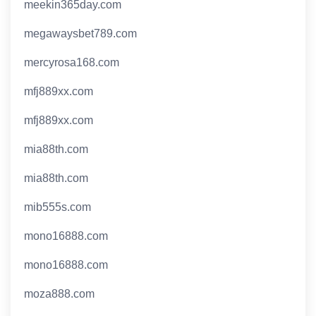
meekin365day.com
megawaysbet789.com
mercyrosa168.com
mfj889xx.com
mfj889xx.com
mia88th.com
mia88th.com
mib555s.com
mono16888.com
mono16888.com
moza888.com