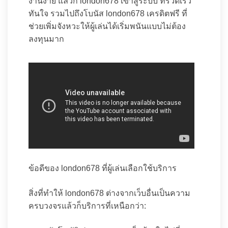
งานง่าย แล้วก็ london678 เข้าสู่ระบบ ที่รวดเร็ว
ทันใจ รวมไปถึงโบนัส london678 เครดิตฟรี ที่
ช่วยเพิ่มจังหวะให้ผู้เล่นได้เริ่มพนันแบบไม่ต้อง
ลงทุนมาก
ข้อดีของ london678 ที่ผู้เล่นเลือกใช้บริการ
สิ่งที่ทำให้ london678 ต่างจากเว็บอื่นเป็นความ
ครบวงจรแล้วก็บริการที่เหนือกว่า: