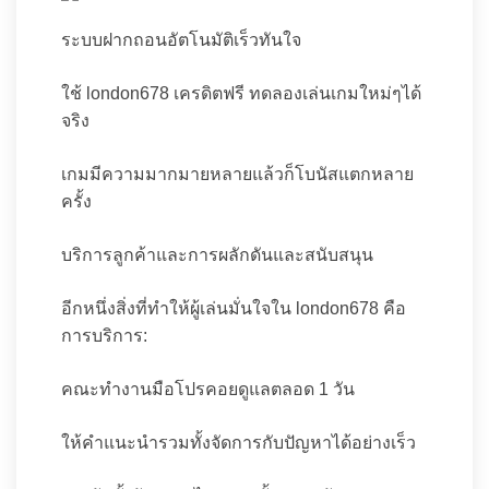
ระบบฝากถอนอัตโนมัติเร็วทันใจ
ใช้ london678 เครดิตฟรี ทดลองเล่นเกมใหม่ๆได้
จริง
เกมมีความมากมายหลายแล้วก็โบนัสแตกหลาย
ครั้ง
บริการลูกค้าและการผลักดันและสนับสนุน
อีกหนึ่งสิ่งที่ทำให้ผู้เล่นมั่นใจใน london678 คือ
การบริการ:
คณะทำงานมือโปรคอยดูแลตลอด 1 วัน
ให้คำแนะนำรวมทั้งจัดการกับปัญหาได้อย่างเร็ว