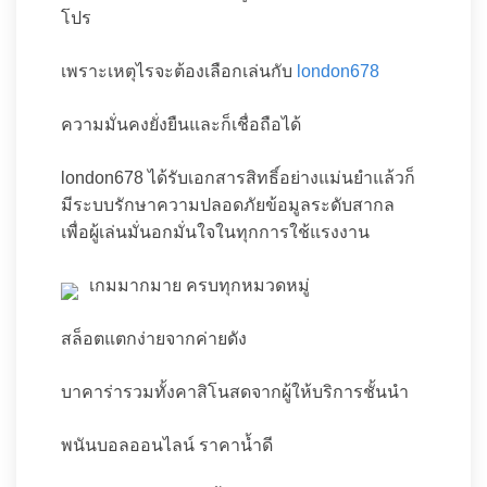
โปร
เพราะเหตุไรจะต้องเลือกเล่นกับ
london678
ความมั่นคงยั่งยืนและก็เชื่อถือได้
london678 ได้รับเอกสารสิทธิ์อย่างแม่นยำแล้วก็
มีระบบรักษาความปลอดภัยข้อมูลระดับสากล
เพื่อผู้เล่นมั่นอกมั่นใจในทุกการใช้แรงงาน
เกมมากมาย ครบทุกหมวดหมู่
สล็อตแตกง่ายจากค่ายดัง
บาคาร่ารวมทั้งคาสิโนสดจากผู้ให้บริการชั้นนำ
พนันบอลออนไลน์ ราคาน้ำดี