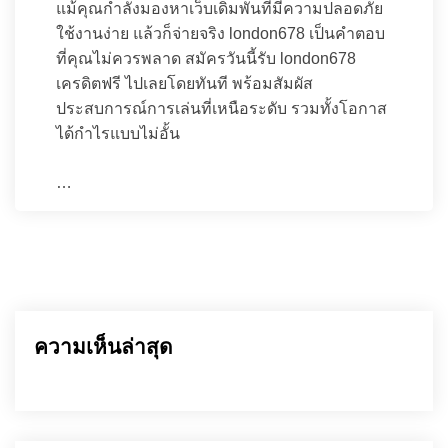
แม้คุณกำลังมองหาเว็บเดิมพันที่มีความปลอดภัย
ใช้งานง่าย แล้วก็จ่ายจริง london678 เป็นคำตอบ
ที่คุณไม่ควรพลาด สมัครวันนี้รับ london678
เครดิตฟรี ไปเลยโดยทันที พร้อมสัมผัส
ประสบการณ์การเล่นที่เหนือระดับ รวมทั้งโอกาส
ได้กำไรแบบไม่อั้น
…
ความเห็นล่าสุด