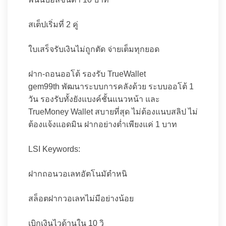
สเต็ปเริ่มที่ 2 คู่
ใบเสร็จรับเงินไม่ถูกตัด จ่ายเต็มทุกยอด
ฝาก-ถอนออโต้ รองรับ TrueWallet
gem99th พัฒนาระบบการคลังด้วย ระบบออโต้ 1
วัน รองรับทั้งยังแบงค์ชั้นแนวหน้า และ
TrueMoney Wallet สบายที่สุด ไม่ต้องแนบสลิป ไม่
ต้องแจ้งแอดมิน ฝากอย่างต่ำเพียงแค่ 1 บาท
LSI Keywords:
ฝากถอนวอเลทอัตโนมัตำหนิ
สล็อตฝากวอเลทไม่มีอย่างน้อย
เบิกเงินไวด้านใน 10 วิ