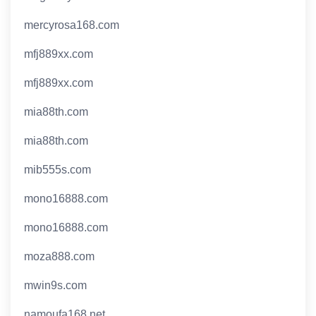
mercyrosa168.com
mfj889xx.com
mfj889xx.com
mia88th.com
mia88th.com
mib555s.com
mono16888.com
mono16888.com
moza888.com
mwin9s.com
namoufa168.net