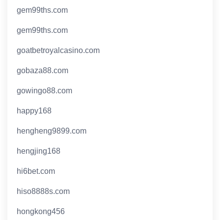
gem99ths.com
gem99ths.com
goatbetroyalcasino.com
gobaza88.com
gowingo88.com
happy168
hengheng9899.com
hengjing168
hi6bet.com
hiso8888s.com
hongkong456