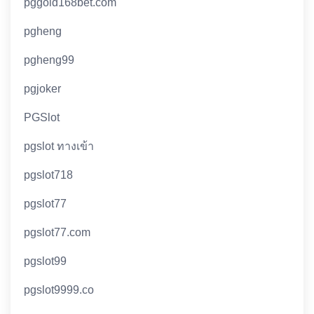
pggold168bet.com
pgheng
pgheng99
pgjoker
PGSlot
pgslot ทางเข้า
pgslot718
pgslot77
pgslot77.com
pgslot99
pgslot9999.co