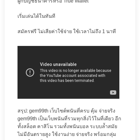
ผูกบัญชีธนาคารหรือ True Wallet
เริ่มเล่นได้ในทันที
สมัครฟรี ไม่เสียค่าใช้จ่าย ใช้เวลาไม่ถึง 1 นาที
สรุป: gem99th เว็บไซต์พนันที่ครบ คุ้ม จ่ายจริง
gem99th เป็นเว็บพนันที่รวมทุกสิ่งไว้ในที่เดียว อีก
ทั้งสล็อต คาสิโน รวมทั้งพนันบอล ระบบล้ำสมัย
ไม่มีอันตรายสูง ใช้งานง่าย จ่ายจริง พร้อมกลุ่ม