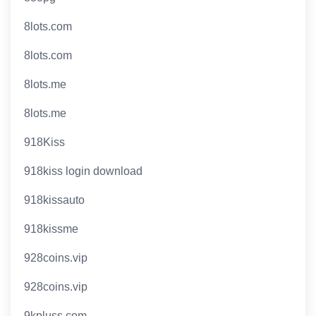
8lots.com
8lots.com
8lots.me
8lots.me
918Kiss
918kiss login download
918kissauto
918kissme
928coins.vip
928coins.vip
9kpluss.com