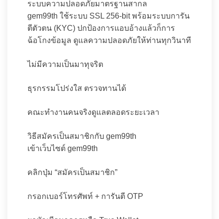
ระบบความปลอดภัยมาตรฐานสากล
gem99th ใช้ระบบ SSL 256-bit พร้อมระบบการัน
ตีตัวตน (KYC) ปกป้องการแอบอ้างแล้วก็การ
ฉ้อโกงข้อมูล ดูแลความปลอดภัยให้ท่านทุกวินาที
ไม่มีความเป็นมาทุจริต
ธุรกรรมโปร่งใส ตรวจทานได้
คณะทำงานคนจริงดูแลตลอดระยะเวลา
วิธีสมัครเป็นสมาชิกกับ gem99th
เข้าเว็บไซต์ gem99th
คลิกปุ่ม “สมัครเป็นสมาชิก”
กรอกเบอร์โทรศัพท์ + การันตี OTP