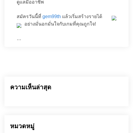
ดูแลมืออาชีพ
สมัครวันนี้ที่
gem99th
แล้วเริ่มสร้างรายได้
อย่างมั่นอกมั่นใจกับเกมที่คุณถูกใจ!
…
ความเห็นล่าสุด
หมวดหมู่