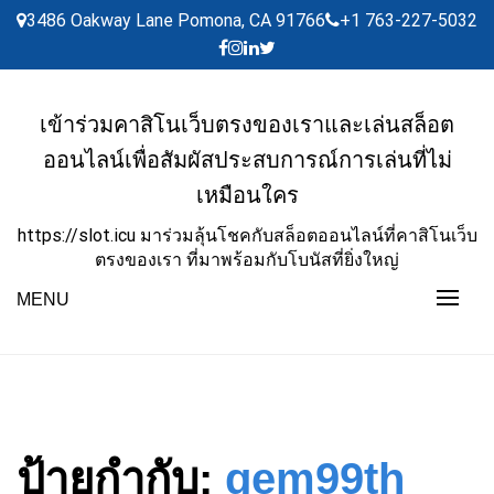
Skip
3486 Oakway Lane Pomona, CA 91766
+1 763-227-5032
to
content
เข้าร่วมคาสิโนเว็บตรงของเราและเล่นสล็อต
ออนไลน์เพื่อสัมผัสประสบการณ์การเล่นที่ไม่
เหมือนใคร
https://slot.icu มาร่วมลุ้นโชคกับสล็อตออนไลน์ที่คาสิโนเว็บ
ตรงของเรา ที่มาพร้อมกับโบนัสที่ยิ่งใหญ่
MENU
ป้ายกำกับ:
gem99th