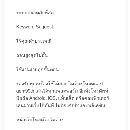
ระบบปลอดภัยที่สุด
Keyword Suggest:
ไร้คุณค่าประเพณี
ถอนสูงสุดไม่อั้น
ใช้งานง่ายทุกขั้นตอน
รองรับทุกเครื่องใช้ไม้สอย ไม่ต้องโหลดแอป
gem99th เล่นได้ทุกแพลตฟอร์ม อีกทั้งโทรศัพท์
มือถือ Android, iOS, แท็บเล็ต หรือคอมพิวเตอร์
เล่นผ่านเว็บได้ทันที ไม่ต้องจัดตั้งแอปพลิเคชัน
หน้าเว็บโหลดไว ไม่ค้าง