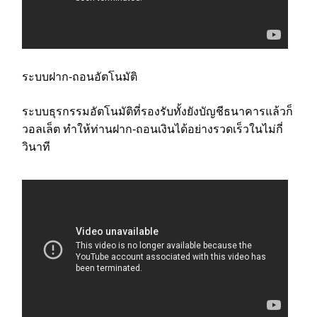
ระบบฝาก-ถอนอัตโนมัติ
ระบบธุรกรรมอัตโนมัติที่รองรับทั้งยังบัญชีธนาคารแล้วก็
วอลเล็ต ทำให้ท่านฝาก-ถอนเงินได้อย่างรวดเร็วในไม่กี่
วินาที