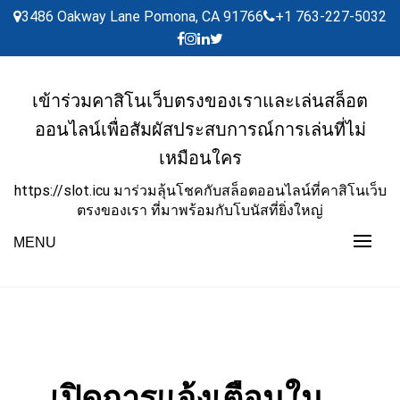
Skip
3486 Oakway Lane Pomona, CA 91766
+1 763-227-5032
to
content
เข้าร่วมคาสิโนเว็บตรงของเราและเล่นสล็อต
ออนไลน์เพื่อสัมผัสประสบการณ์การเล่นที่ไม่
เหมือนใคร
https://slot.icu มาร่วมลุ้นโชคกับสล็อตออนไลน์ที่คาสิโนเว็บ
ตรงของเรา ที่มาพร้อมกับโบนัสที่ยิ่งใหญ่
MENU
เปิดการแจ้งเตือนใน