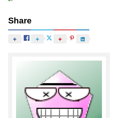
Share