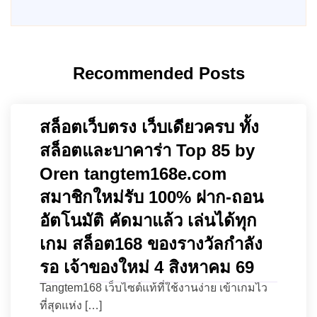
Recommended Posts
สล็อตเว็บตรง เว็บเดียวครบ ทั้ง
สล็อตและบาคาร่า Top 85 by
Oren tangtem168e.com
สมาชิกใหม่รับ 100% ฝาก-ถอน
อัตโนมัติ คัดมาแล้ว เล่นได้ทุก
เกม สล็อต168 ของรางวัลกำลัง
รอ เจ้าของใหม่ 4 สิงหาคม 69
Tangtem168 เว็บไซต์แท้ที่ใช้งานง่าย เข้าเกมไว
ที่สุดแห่ง […]