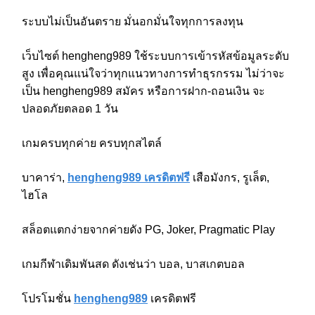
ระบบไม่เป็นอันตราย มั่นอกมั่นใจทุกการลงทุน
เว็บไซต์ hengheng989 ใช้ระบบการเข้ารหัสข้อมูลระดับ
สูง เพื่อคุณแน่ใจว่าทุกแนวทางการทำธุรกรรม ไม่ว่าจะ
เป็น hengheng989 สมัคร หรือการฝาก-ถอนเงิน จะ
ปลอดภัยตลอด 1 วัน
เกมครบทุกค่าย ครบทุกสไตล์
บาคาร่า,
hengheng989 เครดิตฟรี
เสือมังกร, รูเล็ต,
ไฮโล
สล็อตแตกง่ายจากค่ายดัง PG, Joker, Pragmatic Play
เกมกีฬาเดิมพันสด ดังเช่นว่า บอล, บาสเกตบอล
โปรโมชั่น
hengheng989
เครดิตฟรี