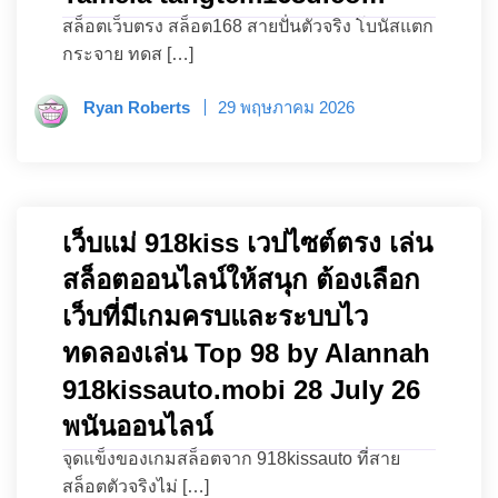
สล็อตเว็บตรง สล็อต168 สายปั่นตัวจริง โบนัสแตก
กระจาย ทดส […]
Ryan Roberts
29 พฤษภาคม 2026
เว็บแม่ 918kiss เวปไซต์ตรง เล่น
สล็อตออนไลน์ให้สนุก ต้องเลือก
เว็บที่มีเกมครบและระบบไว
ทดลองเล่น Top 98 by Alannah
918kissauto.mobi 28 July 26
พนันออนไลน์
จุดแข็งของเกมสล็อตจาก 918kissauto ที่สาย
สล็อตตัวจริงไม่ […]