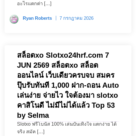
อะไรแตกต่า […]
Ryan Roberts
7 กรกฎาคม 2026
สล็อตxo Slotxo24hrf.com 7
JUN 2569 สล็อตxo สล็อต
ออนไลน์ เว็บเดียวครบจบ สมคร
ปุ๊บรับทันที 1,000 ฝาก-ถอน Auto
เล่นง่าย จ่ายไว ใจต้องมา slotxo
คาสิโนดี ไม่มีไม่ได้แล้ว Top 53
by Selma
Slotxo ฟรีโบนัส 100% เล่นบันเทิงใจ แตกง่าย ได้
จริง สมัค […]