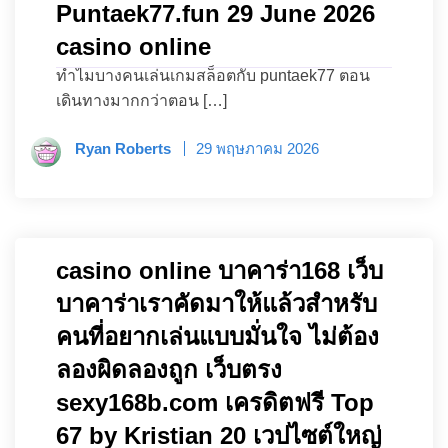
Puntaek77.fun 29 June 2026
casino online
ทำไมบางคนเล่นเกมสล็อตกับ puntaek77 ตอน
เดินทางมากกว่าตอน […]
Ryan Roberts
29 พฤษภาคม 2026
casino online บาคาร่า168 เว็บ
บาคาร่าเราคัดมาให้แล้วสำหรับ
คนที่อยากเล่นแบบมั่นใจ ไม่ต้อง
ลองผิดลองถูก เว็บตรง
sexy168b.com เครดิตฟรี Top
67 by Kristian 20 เวปไซต์ใหญ่