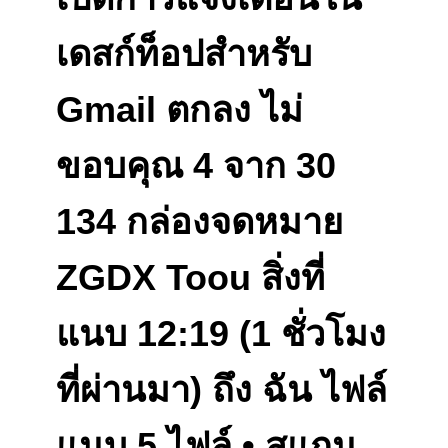
เดสก์ท็อปสำหรับ
Gmail ตกลง ไม่
ขอบคุณ 4 จาก 30
134 กล่องจดหมาย
ZGDX Toou สิ่งที่
แนบ 12:19 (1 ชั่วโมง
ที่ผ่านมา) ถึง ฉัน ไฟล์
แนบ 5 ไฟล์ • สแกน