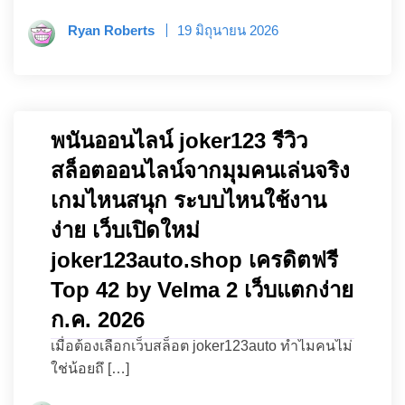
Ryan Roberts
19 มิถุนายน 2026
พนันออนไลน์ joker123 รีวิว
สล็อตออนไลน์จากมุมคนเล่นจริง
เกมไหนสนุก ระบบไหนใช้งาน
ง่าย เว็บเปิดใหม่
joker123auto.shop เครดิตฟรี
Top 42 by Velma 2 เว็บแตกง่าย
ก.ค. 2026
เมื่อต้องเลือกเว็บสล็อต joker123auto ทำไมคนไม่
ใช่น้อยถึ […]