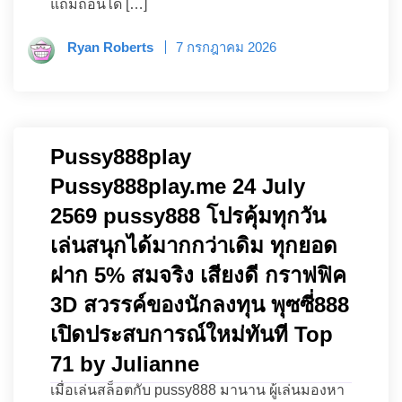
แถมถอนได้ […]
Ryan Roberts
7 กรกฎาคม 2026
Pussy888play
Pussy888play.me 24 July
2569 pussy888 โปรคุ้มทุกวัน
เล่นสนุกได้มากกว่าเดิม ทุกยอด
ฝาก 5% สมจริง เสียงดี กราฟฟิค
3D สวรรค์ของนักลงทุน พุซซี่888
เปิดประสบการณ์ใหม่ทันที Top
71 by Julianne
เมื่อเล่นสล็อตกับ pussy888 มานาน ผู้เล่นมองหา