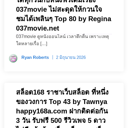
037movie ไม่สะดุดให้กวนใจ
ชมได้เพลินๆ Top 80 by Regina
037movie.net
037movie ดูหนังออนไลน์ เวลาดึกดื่น เพราะเหตุ
ใดหลายเรื่อ […]
Ryan Roberts
2 มิถุนายน 2026
สล็อต168 ราชาเว็บสล็อต ที่หนึ่ง
ของวงการ Top 43 by Tawnya
happy168a.com ฝากติดต่อกัน
3 วัน รับฟรี 500 รีวิวเพจ 5 ดาว