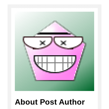
About Post Author