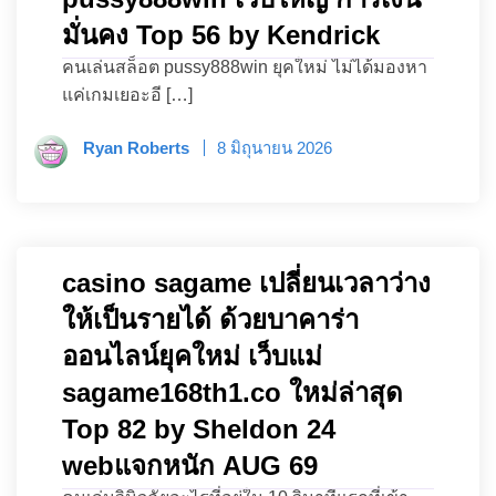
มั่นคง Top 56 by Kendrick
คนเล่นสล็อต pussy888win ยุคใหม่ ไม่ได้มองหา
แค่เกมเยอะอี […]
Ryan Roberts
8 มิถุนายน 2026
casino sagame เปลี่ยนเวลาว่าง
ให้เป็นรายได้ ด้วยบาคาร่า
ออนไลน์ยุคใหม่ เว็บแม่
sagame168th1.co ใหม่ล่าสุด
Top 82 by Sheldon 24
webแจกหนัก AUG 69