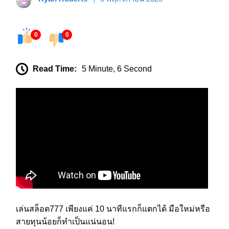
0
0
Read Time:
5 Minute, 6 Second
เล่นสล็อต777 เพียงแค่ 10 นาทีแรกก็แตกได้ มือใหม่หรือ
สายทุนน้อยก็ทำเป็นแน่นอน!