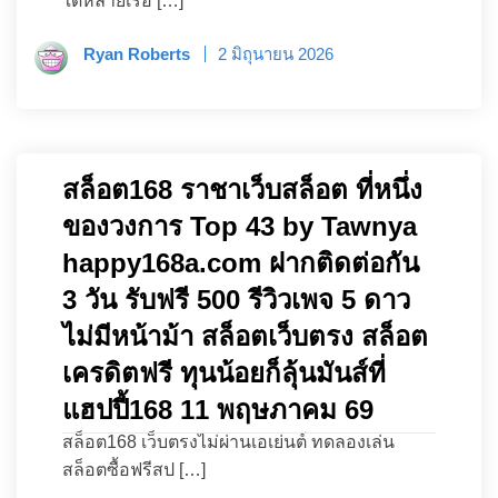
ใดหลายเรื่อ […]
Ryan Roberts
2 มิถุนายน 2026
สล็อต168 ราชาเว็บสล็อต ที่หนึ่ง
ของวงการ Top 43 by Tawnya
happy168a.com ฝากติดต่อกัน
3 วัน รับฟรี 500 รีวิวเพจ 5 ดาว
ไม่มีหน้าม้า สล็อตเว็บตรง สล็อต
เครดิตฟรี ทุนน้อยก็ลุ้นมันส์ที่
แฮปปี้168 11 พฤษภาคม 69
สล็อต168 เว็บตรงไม่ผ่านเอเย่นต์ ทดลองเล่น
สล็อตซื้อฟรีสป […]