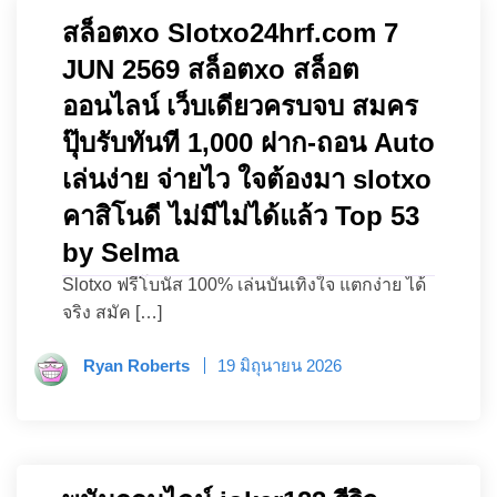
สล็อตxo Slotxo24hrf.com 7
JUN 2569 สล็อตxo สล็อต
ออนไลน์ เว็บเดียวครบจบ สมคร
ปุ๊บรับทันที 1,000 ฝาก-ถอน Auto
เล่นง่าย จ่ายไว ใจต้องมา slotxo
คาสิโนดี ไม่มีไม่ได้แล้ว Top 53
by Selma
Slotxo ฟรีโบนัส 100% เล่นบันเทิงใจ แตกง่าย ได้
จริง สมัค […]
Ryan Roberts
19 มิถุนายน 2026