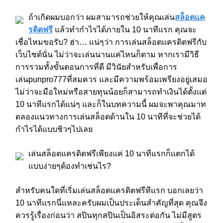
ถ้าเกิดผมบอกว่า ผมสามารถช่วยให้คุณเล่น
สล็อตเเค
รดิตฟรี
แล้วทำกำไรได้ภายใน 10 นาทีแรก คุณจะ
เชื่อไหมขอรับ? ฮ่า… แน่ๆว่า การเล่นสล็อตเเครดิตฟรีกับ
เว็บไซต์นั่น ไม่ว่าจะเล่นนานแค่ไหนก็ตาม หากเรามีวิธี
การรวมทั้งขั้นตอนการที่ดี มีวินัยสำหรับเพื่อการ
เล่นpunpro777ที่สมควร และมีความพร้อมเพรียงอยู่เสมอ
ไม่ว่าจะมือใหม่หรือสายทุนน้อยก็สามารถทำเงินได้ตั้งแต่
10 นาทีแรกได้แน่ๆ และก็ในบทความนี้ ผมจะพาคุณมาท
ดลองแนวทางการเล่นสล็อตด้านใน 10 นาทีที่จะช่วยได้
กำไรได้แบบชิวๆไปเลย
เล่นสล็อตแครดิตฟรีเพียงแค่ 10 นาทีแรกก็แตกได้
แบบง่ายๆต้องทำเช่นไร?
สำหรับคนใดที่เริ่มเล่นสล็อตเเครดิตฟรีทีแรก บอกเลยว่า
10 นาทีแรกนี่แหละครับผมเป็นประเด็นสำคัญที่สุด คุณจึง
ควรรู้เรื่องก่อนว่า สปินทุกสปินเป็นอิสระต่อกัน ไม่มีสูตร