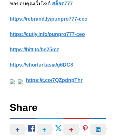
ขอขอบคุณเว็ปไซต์
สล็อต777
https://rebrand.ly/punpro777-ceo
https://cutly.info/punpro777-ceo
https://bitt.to/bs25mz
https://shorturl.asia/g6DG8
https://t.co/7QZpdnpThr
Share