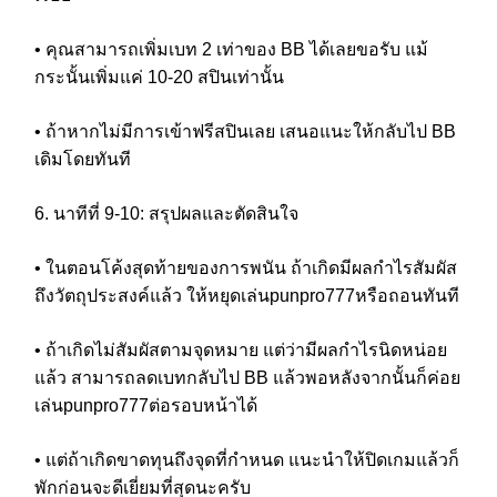
• คุณสามารถเพิ่มเบท 2 เท่าของ BB ได้เลยขอรับ แม้
กระนั้นเพิ่มแค่ 10-20 สปินเท่านั้น
• ถ้าหากไม่มีการเข้าฟรีสปินเลย เสนอแนะให้กลับไป BB
เดิมโดยทันที
6. นาทีที่ 9-10: สรุปผลและตัดสินใจ
• ในตอนโค้งสุดท้ายของการพนัน ถ้าเกิดมีผลกำไรสัมผัส
ถึงวัตถุประสงค์แล้ว ให้หยุดเล่นpunpro777หรือถอนทันที
• ถ้าเกิดไม่สัมผัสตามจุดหมาย แต่ว่ามีผลกำไรนิดหน่อย
แล้ว สามารถลดเบทกลับไป BB แล้วพอหลังจากนั้นก็ค่อย
เล่นpunpro777ต่อรอบหน้าได้
• แต่ถ้าเกิดขาดทุนถึงจุดที่กำหนด แนะนำให้ปิดเกมแล้วก็
พักก่อนจะดีเยี่ยมที่สุดนะครับ