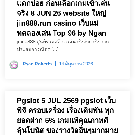
แตกบ่อย ก่อนเลือกเกมเข้าเล่น
จริง 8 JUN 26 website ใหญ่
jin888.run casino เว็บแม่
ทดลองเล่น Top 96 by Ngan
jinda888 ศูนย์รวมสล็อต เล่นจริงจ่ายจริง จาก
ประสบการณ์ตร […]
Ryan Roberts
14 มิถุนายน 2026
Pgslot 5 JUL 2569 pgslot เว็บ
พีจี ครอบเครื่อง เรื่องเดิมพัน ทุก
ยอดฝาก 5% เกมแท้คุณภาพดี
ลุ้นโบนัส ของรางวัลอื่นๆมากมาย