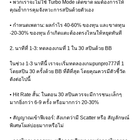
• พวกเราจะไม่ใช้ Turbo Mode เด็ดขาด ผมต้องการให้
คุณย้ำการคุมจังหวะการสปินด้วยตัวเอง
• กำหนดเพดาน: ผลกำไร 40-60% ของทุน และขาดทุน
-20-30% ของทุน ถ้าเกิดแตะต้องตรงไหนให้หยุดทันที
2. นาทีที่ 1-3: ทดลองเกมที่ 1 ใน 30 สปินด้วย BB
ในช่วง 1-3 นาทีนี้ เราจะเริ่มทดลองเกมpunpro777ที่ 1
โดยสปิน 30 ครั้งด้วย BB ที่ดีที่สุด โดยคุณควรมีตัวชี้วัด
ดังต่อไปนี้
• Hit Rate สั้น: ในตอน 30 สปินควรจะมีการชนะเล็กๆ
มากยิ่งกว่า 6-9 ครั้ง หรือมากกว่า 20-30%
• สัญญาณเข้าฟีเจอร์: สังเกตว่ามี Scatter หรือ สัญลักษณ์
พิเศษโผล่บ่อยมากหรือไม่