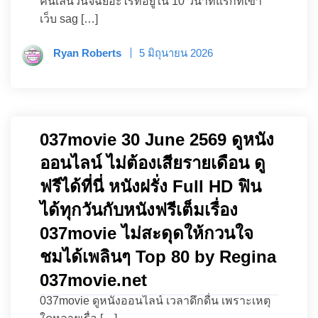
คนเล่นวินิจฉัยอะไรที่อยู่ใน 10 วินาทีแรกที่เข้า
เว็บ sag […]
Ryan Roberts
5 มิถุนายน 2026
037movie 30 June 2569 ดูหนัง
ออนไลน์ ไม่ต้องเสียรายเดือน ดู
ฟรีได้ที่นี่ หนังฝรั่ง Full HD ฟิน
ได้ทุกวันกับหนังฟรีเต็มเรื่อง
037movie ไม่สะดุดให้กวนใจ
ชมได้เพลินๆ Top 80 by Regina
037movie.net
037movie ดูหนังออนไลน์ เวลาดึกดื่น เพราะเหตุ